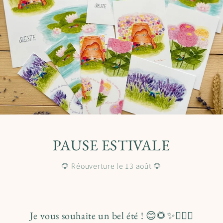
PAUSE ESTIVALE
🌻 Réouverture le 13 août 🌻
Je vous souhaite un bel été ! 😊🌻✨🧚🏻‍♀️